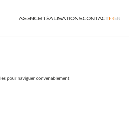
FR
EN
Agence
Réalisations
Contact
sables pour naviguer convenablement.