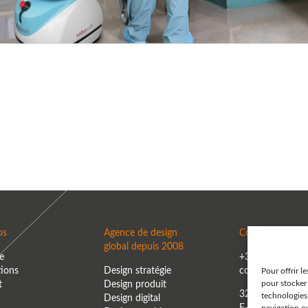
os
Agence de design
Contact
global depuis 2008
e
+33 6.80.06.28.
tions
Design stratégie
contact@haiku-
Pour offrir l
t
Design produit
pour stocker 
32 rue de Hapet
technologies
Design digital
F-64700 Henda
navigation ou