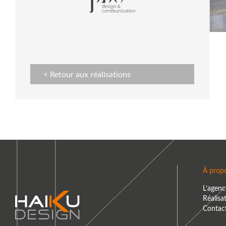
< Retour aux réalisations
À prop
L’agenc
Réalisa
Contac