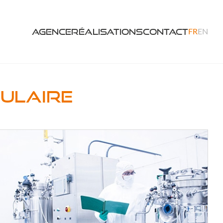
FR
EN
Agence
Réalisations
Contact
dulaire