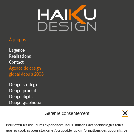
À propos
L’agence
Réalisations
Contact
Agence de design
global depuis 2008
Design stratégie
Design produit
Design digital
Design graphique
Design espace
Gérer le consentement
Contact
+33 6.80.06.28.57
Pour offrir les meilleures expériences, nous utilisons des technologies telles
que les cookies pour stocker et/ou accéder aux informations des appareils. Le
contact@haiku-design.com