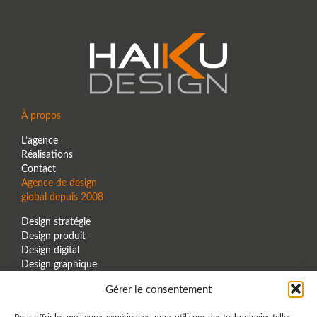
À propos
L’agence
Réalisations
Contact
Agence de design
global depuis 2008
Design stratégie
Design produit
Design digital
Design graphique
Design espace
Gérer le consentement
Contact
+33 6.80.06.28.57
Pour offrir les meilleures expériences, nous utilisons des technologies telles